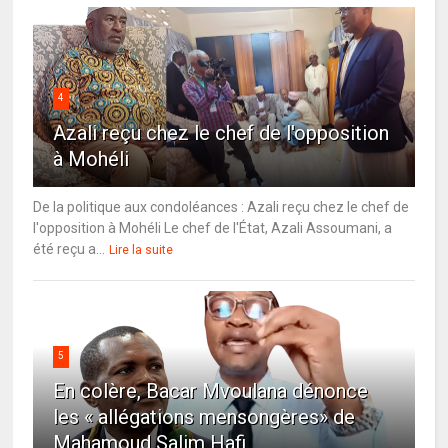
4
Azali reçu chez le chef de l'opposition
à Mohéli
De la politique aux condoléances : Azali reçu chez le chef de
l'opposition à Mohéli Le chef de l'État, Azali Assoumani, a
été reçu a...
Lire la suite
5
En colère, Bacar Mvoulana dénonce
les « allégations mensongères» de
Mahamoud Salim Hafi