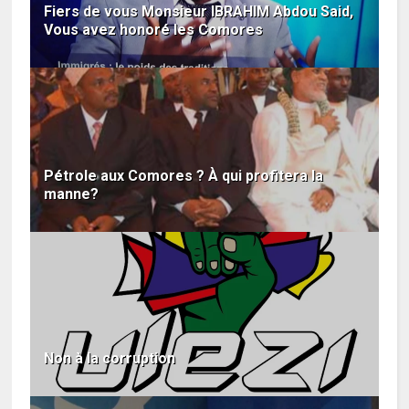
Fiers de vous Monsieur IBRAHIM Abdou Said,
Vous avez honoré les Comores
Pétrole aux Comores ? À qui profitera la
manne?
Non à la corruption