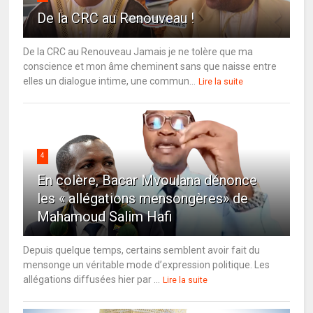
De la CRC au Renouveau !
De la CRC au Renouveau Jamais je ne tolère que ma
conscience et mon âme cheminent sans que naisse entre
elles un dialogue intime, une commun...
Lire la suite
4
En colère, Bacar Mvoulana dénonce
les « allégations mensongères» de
Mahamoud Salim Hafi
Depuis quelque temps, certains semblent avoir fait du
mensonge un véritable mode d’expression politique. Les
allégations diffusées hier par ...
Lire la suite