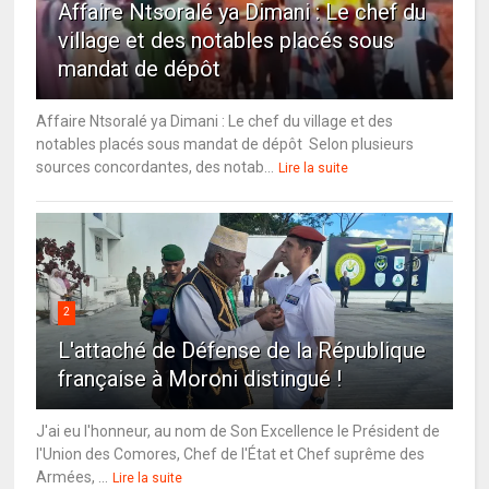
Affaire Ntsoralé ya Dimani : Le chef du
village et des notables placés sous
mandat de dépôt
Affaire Ntsoralé ya Dimani : Le chef du village et des
notables placés sous mandat de dépôt Selon plusieurs
sources concordantes, des notab...
Lire la suite
2
L'attaché de Défense de la République
française à Moroni distingué !
J'ai eu l'honneur, au nom de Son Excellence le Président de
l'Union des Comores, Chef de l'État et Chef suprême des
Armées, ...
Lire la suite