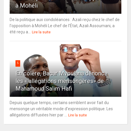
à Mohéli
De la politique aux condoléances : Azali reçu chez le chef de
l'opposition à Mohéli Le chef de l'État, Azali Assoumani, a
été reçu a...
Lire la suite
5
En colère, Bacar Mvoulana dénonce
les « allégations mensongères» de
Mahamoud Salim Hafi
Depuis quelque temps, certains semblent avoir fait du
mensonge un véritable mode d’expression politique. Les
allégations diffusées hier par ...
Lire la suite