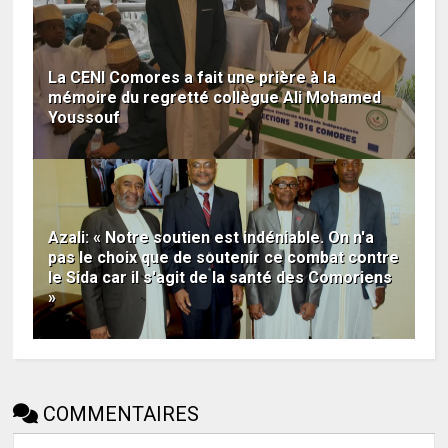
La CENI Comores a fait une prière à la
mémoire du regretté collègue Ali Mohamed
Youssouf
Azali: « Notre soutien est indéniable. On n'a
pas le choix que de soutenir ce combat contre
le Sida car il s'agit de la santé des Comoriens
»
COMMENTAIRES