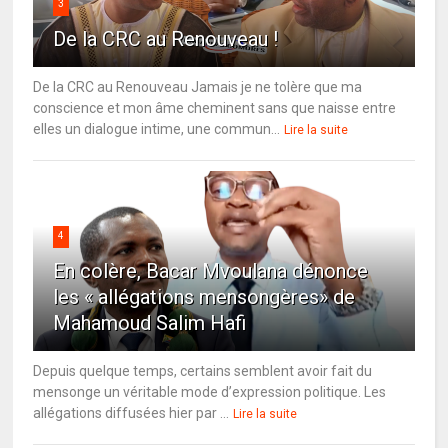
3
De la CRC au Renouveau !
De la CRC au Renouveau Jamais je ne tolère que ma
conscience et mon âme cheminent sans que naisse entre
elles un dialogue intime, une commun...
Lire la suite
4
En colère, Bacar Mvoulana dénonce
les « allégations mensongères» de
Mahamoud Salim Hafi
Depuis quelque temps, certains semblent avoir fait du
mensonge un véritable mode d’expression politique. Les
allégations diffusées hier par ...
Lire la suite