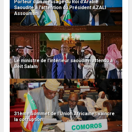
Porteur d'un message du Roi d'Arabie
Saoudite à l'attention du Président AZALI
Assoumani
Le ministre de l’intérieur saoudien attendu à
Beit Salam
31ème Sommet de l'Union Africaine : vaincre
la corruption