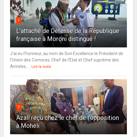
2
L'attaché de Défense de la République
française à Moroni distingué !
J'ai eu l'honneur, au nom de Son Excellence le Président de
l'Union des Comores, Chef de l'État et Chef suprême des
Armées, ...
Lire la suite
3
Azali reçu chez le chef de l'opposition
à Mohéli