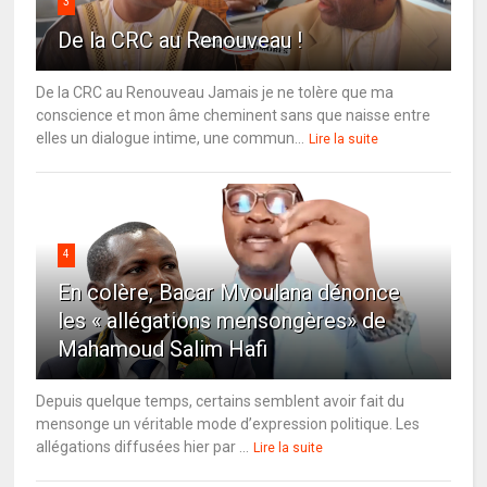
3
De la CRC au Renouveau !
De la CRC au Renouveau Jamais je ne tolère que ma
conscience et mon âme cheminent sans que naisse entre
elles un dialogue intime, une commun...
Lire la suite
4
En colère, Bacar Mvoulana dénonce
les « allégations mensongères» de
Mahamoud Salim Hafi
Depuis quelque temps, certains semblent avoir fait du
mensonge un véritable mode d’expression politique. Les
allégations diffusées hier par ...
Lire la suite