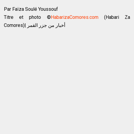
Par Faïza Soulé Youssouf
Titre et photo ©️
HabarizaComores.com
(Habari Za
Comores)| أخبار من جزر القمر