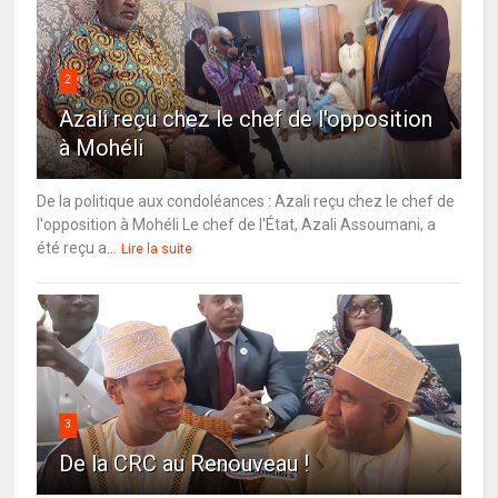
2
Azali reçu chez le chef de l'opposition
à Mohéli
De la politique aux condoléances : Azali reçu chez le chef de
l'opposition à Mohéli Le chef de l'État, Azali Assoumani, a
été reçu a...
Lire la suite
3
De la CRC au Renouveau !