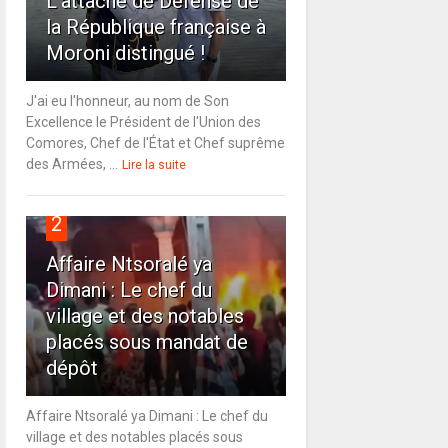
L'attaché de Défense de
la République française à
Moroni distingué !
J'ai eu l'honneur, au nom de Son
Excellence le Président de l'Union des
Comores, Chef de l'État et Chef suprême
des Armées, ...
Lire la suite
2
Affaire Ntsoralé ya
Dimani : Le chef du
village et des notables
placés sous mandat de
dépôt
Affaire Ntsoralé ya Dimani : Le chef du
village et des notables placés sous