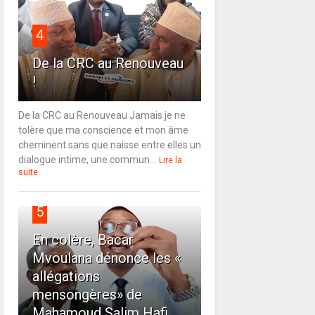
4
De la CRC au Renouveau
!
De la CRC au Renouveau Jamais je ne
tolère que ma conscience et mon âme
cheminent sans que naisse entre elles un
dialogue intime, une commun...
Lire la
suite
5
En colère, Bacar
Mvoulana dénonce les «
allégations
mensongères» de
Mahamoud Salim Hafi