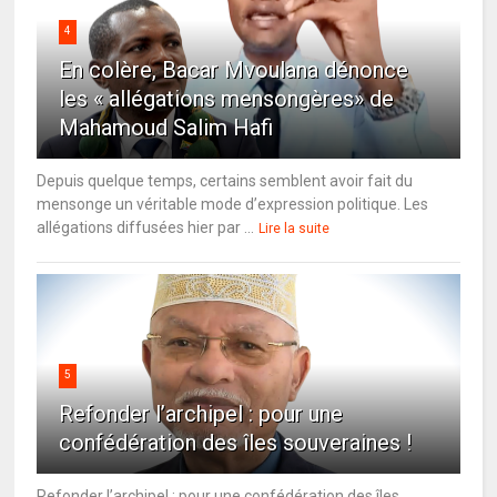
4
En colère, Bacar Mvoulana dénonce
les « allégations mensongères» de
Mahamoud Salim Hafi
Depuis quelque temps, certains semblent avoir fait du
mensonge un véritable mode d’expression politique. Les
allégations diffusées hier par ...
Lire la suite
5
Refonder l’archipel : pour une
confédération des îles souveraines !
Refonder l’archipel : pour une confédération des îles