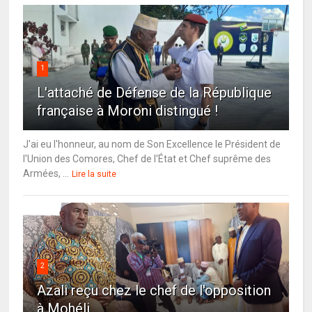
1
L'attaché de Défense de la République
française à Moroni distingué !
J'ai eu l'honneur, au nom de Son Excellence le Président de
l'Union des Comores, Chef de l'État et Chef suprême des
Armées, ...
Lire la suite
2
Azali reçu chez le chef de l'opposition
à Mohéli