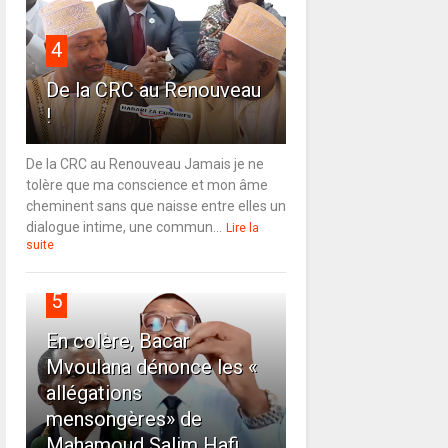
4
De la CRC au Renouveau
!
De la CRC au Renouveau Jamais je ne
tolère que ma conscience et mon âme
cheminent sans que naisse entre elles un
dialogue intime, une commun...
Lire la
suite
5
En colère, Bacar
Mvoulana dénonce les «
allégations
mensongères» de
Mahamoud Salim Hafi