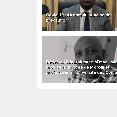
Covid-19 : Au nom du principe de
précaution
Décès d’Abdourahmane M'madi, anc
proviseur du lycée de Moroni et
professeur à l’Université des Com