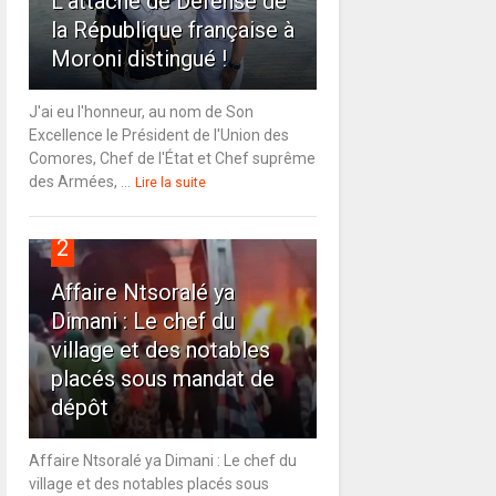
L'attaché de Défense de
la République française à
Moroni distingué !
J'ai eu l'honneur, au nom de Son
Excellence le Président de l'Union des
Comores, Chef de l'État et Chef suprême
des Armées, ...
Lire la suite
2
Affaire Ntsoralé ya
Dimani : Le chef du
village et des notables
placés sous mandat de
dépôt
Affaire Ntsoralé ya Dimani : Le chef du
village et des notables placés sous