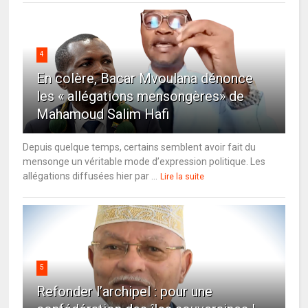
4
En colère, Bacar Mvoulana dénonce
les « allégations mensongères» de
Mahamoud Salim Hafi
Depuis quelque temps, certains semblent avoir fait du
mensonge un véritable mode d’expression politique. Les
allégations diffusées hier par ...
Lire la suite
5
Refonder l’archipel : pour une