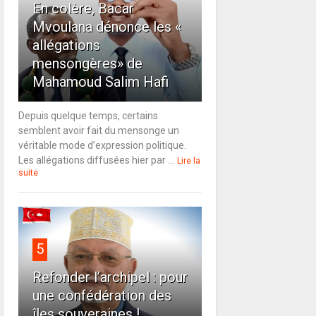
En colère, Bacar
Mvoulana dénonce les «
allégations
mensongères» de
Mahamoud Salim Hafi
Depuis quelque temps, certains
semblent avoir fait du mensonge un
véritable mode d’expression politique.
Les allégations diffusées hier par ...
Lire la
suite
5
Refonder l’archipel : pour
une confédération des
îles souveraines !