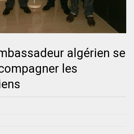
mbassadeur algérien se
ccompagner les
iens