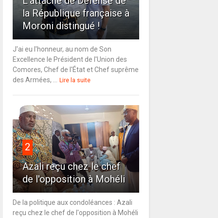
L'attaché de Défense de
la République française à
Moroni distingué !
J'ai eu l'honneur, au nom de Son
Excellence le Président de l'Union des
Comores, Chef de l'État et Chef suprême
des Armées, ...
Lire la suite
2
Azali reçu chez le chef
de l'opposition à Mohéli
De la politique aux condoléances : Azali
reçu chez le chef de l'opposition à Mohéli