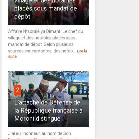
village et des notables
placés sous mandat de
dépôt
Affaire Ntsoralé ya Dimani : Le chef du
village et des notables placés sous
mandat de dépôt Selon plusieurs
sources concordantes, des notab...
Lire la
suite
2
L'attaché de Défense de
la République française à
Moroni distingué !
J'ai eu l'honneur, au nom de Son