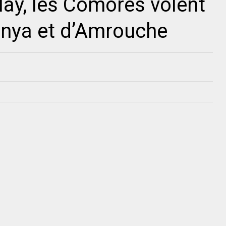
lay, les Comores volent
enya et d’Amrouche