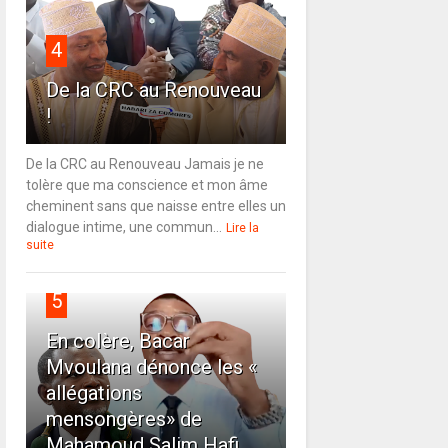
4
De la CRC au Renouveau
!
De la CRC au Renouveau Jamais je ne
tolère que ma conscience et mon âme
cheminent sans que naisse entre elles un
dialogue intime, une commun...
Lire la
suite
5
En colère, Bacar
Mvoulana dénonce les «
allégations
mensongères» de
Mahamoud Salim Hafi