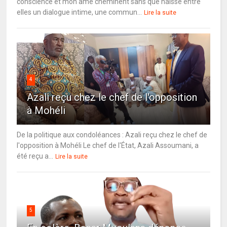
conscience et mon âme cheminent sans que naisse entre
elles un dialogue intime, une commun...
Lire la suite
4
Azali reçu chez le chef de l'opposition
à Mohéli
De la politique aux condoléances : Azali reçu chez le chef de
l'opposition à Mohéli Le chef de l'État, Azali Assoumani, a
été reçu a...
Lire la suite
5