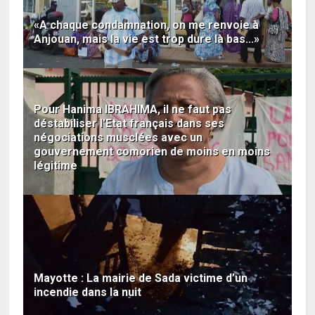
«A chaque condamnation, on me renvoie à
Anjouan, mais la vie est trop dure là bas...»
Pour Hanima IBRAHIMA, il ne faut pas
déstabiliser l'Etat français dans ses
négociations musclées avec un
gouvernement comorien de moins en moins
légitime
Mayotte : La mairie de Sada victime d’un
incendie dans la nuit