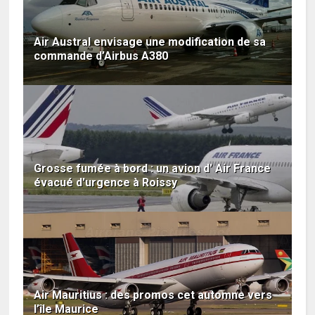
Air Austral envisage une modification de sa
commande d’Airbus A380
Grosse fumée à bord : un avion d' Air France
évacué d'urgence à Roissy
Air Mauritius : des promos cet automne vers
l’île Maurice