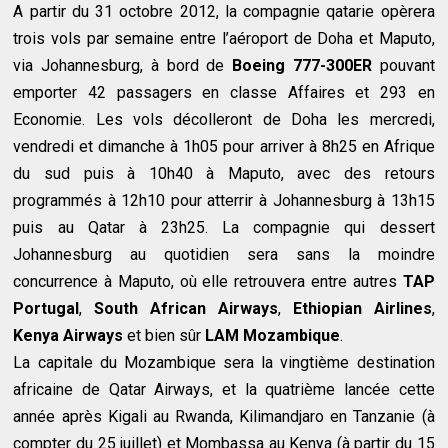
A partir du 31 octobre 2012, la compagnie qatarie opèrera
trois vols par semaine entre l’aéroport de Doha et Maputo,
via Johannesburg, à bord de
Boeing 777-300ER
pouvant
emporter 42 passagers en classe Affaires et 293 en
Economie. Les vols décolleront de Doha les mercredi,
vendredi et dimanche à 1h05 pour arriver à 8h25 en Afrique
du sud puis à 10h40 à Maputo, avec des retours
programmés à 12h10 pour atterrir à Johannesburg à 13h15
puis au Qatar à 23h25. La compagnie qui dessert
Johannesburg au quotidien sera sans la moindre
concurrence à Maputo, où elle retrouvera entre autres
TAP
Portugal
,
South African Airways
,
Ethiopian Airlines
,
Kenya Airways
et bien sûr
LAM Mozambique
.
La capitale du Mozambique sera la vingtième destination
africaine de Qatar Airways, et la quatrième lancée cette
année après Kigali au Rwanda, Kilimandjaro en Tanzanie (à
compter du 25 juillet) et Mombassa au Kenya (à partir du 15