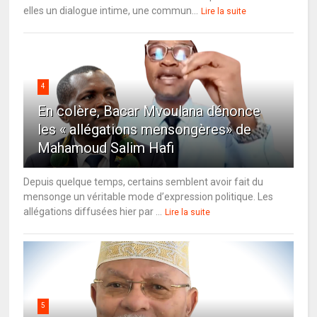
elles un dialogue intime, une commun...
Lire la suite
4
En colère, Bacar Mvoulana dénonce
les « allégations mensongères» de
Mahamoud Salim Hafi
Depuis quelque temps, certains semblent avoir fait du
mensonge un véritable mode d’expression politique. Les
allégations diffusées hier par ...
Lire la suite
5