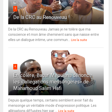
3
De la CRC au Renouveau !
De la CRC au Renouveau Jamais je ne tolère que ma
conscience et mon âme cheminent sans que naisse entre
elles un dialogue intime, une commun...
Lire la suite
4
En colère, Bacar Mvoulana dénonce
les « allégations mensongères» de
Mahamoud Salim Hafi
Depuis quelque temps, certains semblent avoir fait du
mensonge un véritable mode d’expression politique. Les
allégations diffusées hier par ...
Lire la suite