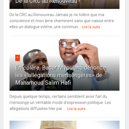
De la CRC au Renouveau !
De la CRC au Renouveau Jamais je ne tolère que ma
conscience et mon âme cheminent sans que naisse entre
elles un dialogue intime, une commun...
Lire la suite
4
En colère, Bacar Mvoulana dénonce
les « allégations mensongères» de
Mahamoud Salim Hafi
Depuis quelque temps, certains semblent avoir fait du
mensonge un véritable mode d’expression politique. Les
allégations diffusées hier par ...
Lire la suite