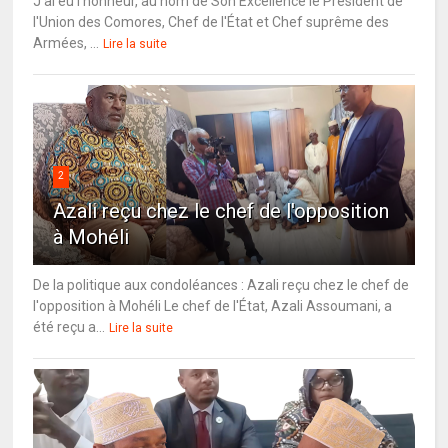
J'ai eu l'honneur, au nom de Son Excellence le Président de
l'Union des Comores, Chef de l'État et Chef suprême des
Armées, ...
Lire la suite
2
Azali reçu chez le chef de l'opposition
à Mohéli
De la politique aux condoléances : Azali reçu chez le chef de
l'opposition à Mohéli Le chef de l'État, Azali Assoumani, a
été reçu a...
Lire la suite