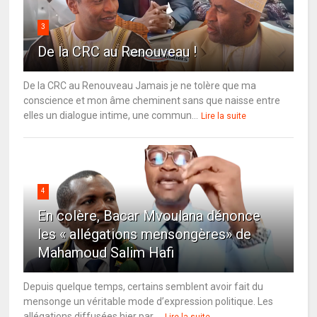
3
De la CRC au Renouveau !
De la CRC au Renouveau Jamais je ne tolère que ma
conscience et mon âme cheminent sans que naisse entre
elles un dialogue intime, une commun...
Lire la suite
4
En colère, Bacar Mvoulana dénonce
les « allégations mensongères» de
Mahamoud Salim Hafi
Depuis quelque temps, certains semblent avoir fait du
mensonge un véritable mode d’expression politique. Les
allégations diffusées hier par ...
Lire la suite