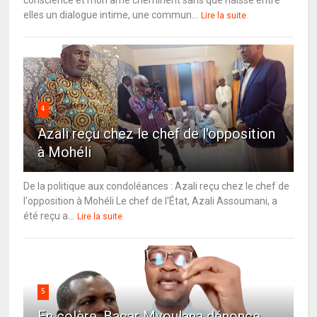
elles un dialogue intime, une commun...
Lire la suite
4
Azali reçu chez le chef de l'opposition
à Mohéli
De la politique aux condoléances : Azali reçu chez le chef de
l'opposition à Mohéli Le chef de l'État, Azali Assoumani, a
été reçu a...
Lire la suite
5
En colère, Bacar Mvoulana dénonce