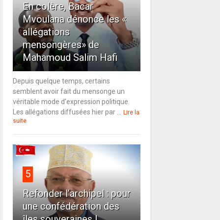
En colère, Bacar
Mvoulana dénonce les «
allégations
mensongères» de
Mahamoud Salim Hafi
Depuis quelque temps, certains
semblent avoir fait du mensonge un
véritable mode d’expression politique.
Les allégations diffusées hier par ...
Lire la
suite
5
Refonder l’archipel : pour
une confédération des
îles souveraines !