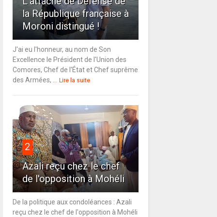
L'attaché de Défense de
la République française à
Moroni distingué !
J'ai eu l'honneur, au nom de Son
Excellence le Président de l'Union des
Comores, Chef de l'État et Chef suprême
des Armées, ...
Lire la suite
2
Azali reçu chez le chef
de l'opposition à Mohéli
De la politique aux condoléances : Azali
reçu chez le chef de l'opposition à Mohéli