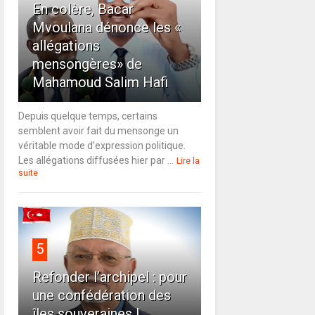
En colère, Bacar
Mvoulana dénonce les «
allégations
mensongères» de
Mahamoud Salim Hafi
Depuis quelque temps, certains
semblent avoir fait du mensonge un
véritable mode d’expression politique.
Les allégations diffusées hier par ...
Lire la
suite
5
Refonder l’archipel : pour
une confédération des
îles souveraines !