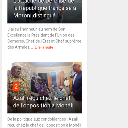
L'attaché de Défense de
la République française à
Moroni distingué !
J'ai eu l'honneur, au nom de Son
Excellence le Président de l'Union des
Comores, Chef de l'État et Chef suprême
des Armées, ...
Lire la suite
2
Azali reçu chez le chef
de l'opposition à Mohéli
De la politique aux condoléances : Azali
reçu chez le chef de l'opposition à Mohéli