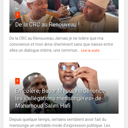
3
De la CRC au Renouveau !
De la CRC au Renouveau Jamais je ne tolère que ma
conscience et mon âme cheminent sans que naisse entre
elles un dialogue intime, une commun...
Lire la suite
4
En colère, Bacar Mvoulana dénonce
les « allégations mensongères» de
Mahamoud Salim Hafi
Depuis quelque temps, certains semblent avoir fait du
mensonge un véritable mode d’expression politique. Les