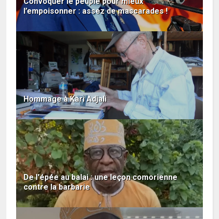
Convoquer le peuple pour mieux
l’empoisonner : assez de mascarades !
Hommage à Kari Adjali
De l'épée au balai : une leçon comorienne
contre la barbarie