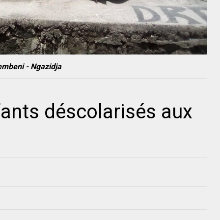
vembeni - Ngazidja
fants déscolarisés aux