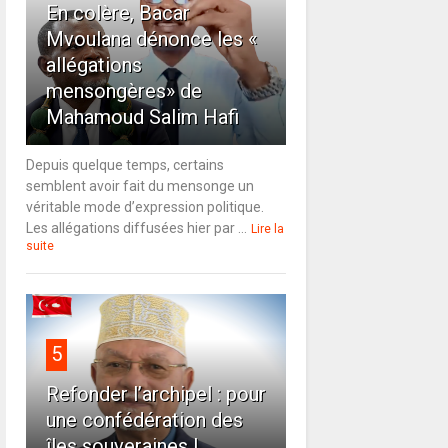
En colère, Bacar
Mvoulana dénonce les «
allégations
mensongères» de
Mahamoud Salim Hafi
Depuis quelque temps, certains
semblent avoir fait du mensonge un
véritable mode d’expression politique.
Les allégations diffusées hier par ...
Lire la
suite
5
Refonder l’archipel : pour
une confédération des
îles souveraines !