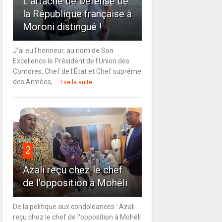
L'attaché de Défense de
la République française à
Moroni distingué !
J'ai eu l'honneur, au nom de Son
Excellence le Président de l'Union des
Comores, Chef de l'État et Chef suprême
des Armées, ...
Lire la suite
2
Azali reçu chez le chef
de l'opposition à Mohéli
De la politique aux condoléances : Azali
reçu chez le chef de l'opposition à Mohéli