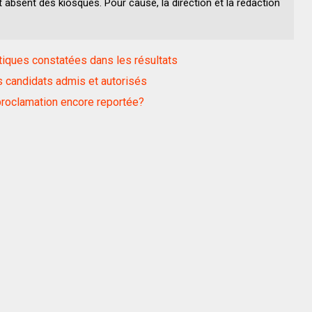
 absent des kiosques. Pour cause, la direction et la rédaction
iques constatées dans les résultats
s candidats admis et autorisés
 proclamation encore reportée?