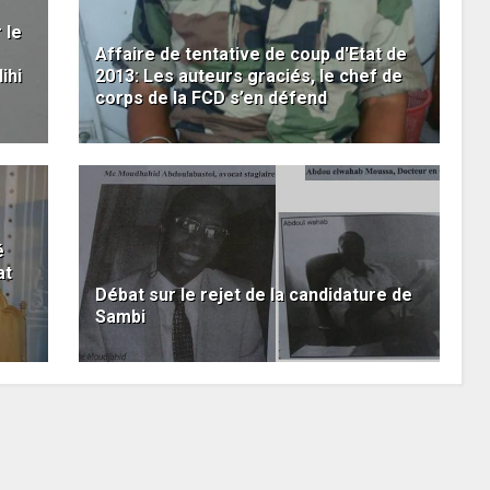
 le
Affaire de tentative de coup d'Etat de
ihi
2013: Les auteurs graciés, le chef de
corps de la FCD s’en défend
é
at
Débat sur le rejet de la candidature de
Sambi