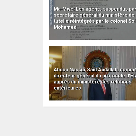
Ma-Mwe: Les agents suspendus par
secrétaire général du ministère de
tutelle réintégrés par le colonel Soil
Mohamed
Abdou Nassur Said Abdallah, nomm
directeur général du protocole d'Et
auprès du ministère des relations
extérieures