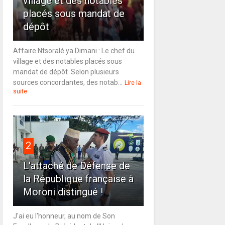
village et des notables
placés sous mandat de
dépôt
Affaire Ntsoralé ya Dimani : Le chef du
village et des notables placés sous
mandat de dépôt Selon plusieurs
sources concordantes, des notab...
Lire la
suite
2
L'attaché de Défense de
la République française à
Moroni distingué !
J'ai eu l'honneur, au nom de Son