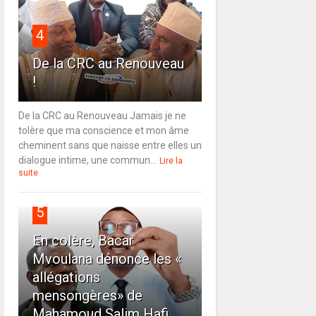
4
De la CRC au Renouveau
!
De la CRC au Renouveau Jamais je ne
tolère que ma conscience et mon âme
cheminent sans que naisse entre elles un
dialogue intime, une commun...
Lire la
suite
5
En colère, Bacar
Mvoulana dénonce les «
allégations
mensongères» de
Mahamoud Salim Hafi