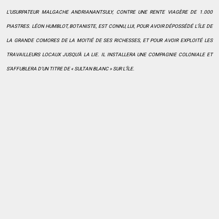
L’USURPATEUR MALGACHE ANDRIANANTSULY, CONTRE UNE RENTE VIAGÈRE DE 1.000
PIASTRES. LÉON HUMBLOT, BOTANISTE, EST CONNU, LUI, POUR AVOIR DÉPOSSÉDÉ L’ÎLE DE
LA GRANDE COMORES DE LA MOITIÉ DE SES RICHESSES, ET POUR AVOIR EXPLOITÉ LES
TRAVAILLEURS LOCAUX JUSQU’À LA LIE. IL INSTALLERA UNE COMPAGNIE COLONIALE ET
S’AFFUBLERA D’UN TITRE DE « SULTAN BLANC » SUR L’ÎLE.