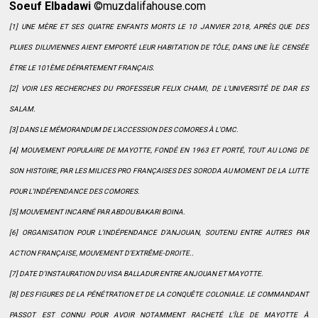
Soeuf Elbadawi
©muzdalifahouse.com
[1] UNE MÈRE ET SES QUATRE ENFANTS MORTS LE 10 JANVIER 2018, APRÈS QUE DES
PLUIES DILUVIENNES AIENT EMPORTÉ LEUR HABITATION DE TÔLE, DANS UNE ÎLE CENSÉE
ÊTRE LE 101ÈME DÉPARTEMENT FRANÇAIS.
[2] VOIR LES RECHERCHES DU PROFESSEUR FELIX CHAMI, DE L’UNIVERSITÉ DE DAR ES
SALAM.
[3] DANS LE MÉMORANDUM DE L’ACCESSION DES COMORES À L’OMC.
[4] MOUVEMENT POPULAIRE DE MAYOTTE, FONDÉ EN 1963 ET PORTÉ, TOUT AU LONG DE
SON HISTOIRE, PAR LES MILICES PRO FRANÇAISES DES SORODA AU MOMENT DE LA LUTTE
POUR L’INDÉPENDANCE DES COMORES.
[5] MOUVEMENT INCARNÉ PAR ABDOU BAKARI BOINA.
[6] ORGANISATION POUR L’INDÉPENDANCE D’ANJOUAN, SOUTENU ENTRE AUTRES PAR
ACTION FRANÇAISE, MOUVEMENT D’EXTRÊME-DROITE..
[7] DATE D’INSTAURATION DU VISA BALLADUR ENTRE ANJOUAN ET MAYOTTE.
[8] DES FIGURES DE LA PÉNÉTRATION ET DE LA CONQUÊTE COLONIALE. LE COMMANDANT
PASSOT EST CONNU POUR AVOIR NOTAMMENT RACHETÉ L’ÎLE DE MAYOTTE À