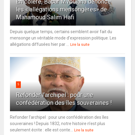
En colère, Bacar Mvoulana dénonce
les « allégations mensongères» de
Mahamoud Salim Hafi
Depuis quelque temps, certains semblent avoir fait du
mensonge un véritable mode d’expression politique. Les
allégations diffusées hier par ...
Lire la suite
5
Refonder l’archipel : pour une
confédération des îles souveraines !
Refonder l’archipel : pour une confédération des îles
souveraines ! Depuis 1832, notre histoire n’est plus
seulement écrite : elle est conte...
Lire la suite