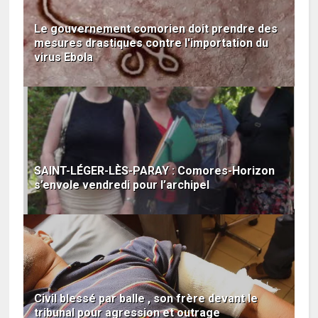
Le gouvernement comorien doit prendre des
mesures drastiques contre l'importation du
virus Ebola
SAINT-LÉGER-LÈS-PARAY : Comores-Horizon
s’envole vendredi pour l’archipel
Civil blessé par balle , son frère devant le
tribunal pour agression et outrage