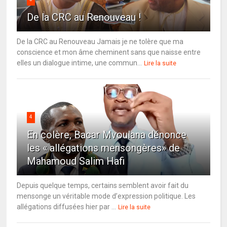
De la CRC au Renouveau !
De la CRC au Renouveau Jamais je ne tolère que ma
conscience et mon âme cheminent sans que naisse entre
elles un dialogue intime, une commun...
Lire la suite
4
En colère, Bacar Mvoulana dénonce
les « allégations mensongères» de
Mahamoud Salim Hafi
Depuis quelque temps, certains semblent avoir fait du
mensonge un véritable mode d’expression politique. Les
allégations diffusées hier par ...
Lire la suite