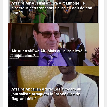
Affaire Air Austral et Ewa Air: Limogé, le
directeur des transports aurait-il agit de son
chef ?
Air Austral/Ewa Air: Mais qui aurait levé la
suspension ?
Affaire Abdallah Agwa: Les avocats du
journaliste attaquent la "procédure de
flagrant délit"