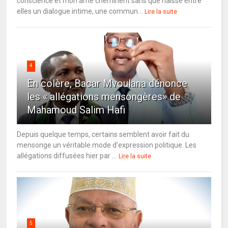
conscience et mon âme cheminent sans que naisse entre
elles un dialogue intime, une commun...
Lire la suite
4
En colère, Bacar Mvoulana dénonce
les « allégations mensongères» de
Mahamoud Salim Hafi
Depuis quelque temps, certains semblent avoir fait du
mensonge un véritable mode d’expression politique. Les
allégations diffusées hier par ...
Lire la suite
5