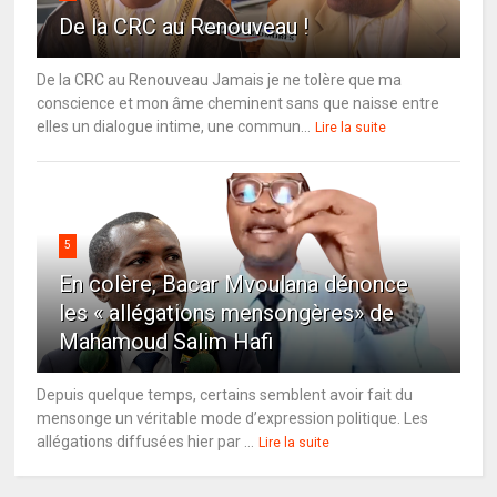
De la CRC au Renouveau !
De la CRC au Renouveau Jamais je ne tolère que ma
conscience et mon âme cheminent sans que naisse entre
elles un dialogue intime, une commun...
Lire la suite
5
En colère, Bacar Mvoulana dénonce
les « allégations mensongères» de
Mahamoud Salim Hafi
Depuis quelque temps, certains semblent avoir fait du
mensonge un véritable mode d’expression politique. Les
allégations diffusées hier par ...
Lire la suite