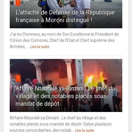
1
L'attaché de Défense de la République
française à Moroni distingué !
J'ai eu l'honneur, au nom de Son Excellence le Président de
l'Union des Comores, Chef de l'État et Chef suprême des
Armées, ...
Lire la suite
2
Affaire Ntsoralé ya Dimani : Le chef du
village et des notables placés sous
mandat de dépôt
Affaire Ntsoralé ya Dimani : Le chef du village et des
notables placés sous mandat de dépôt Selon plusieurs
sources concordantes, des notab...
Lire la suite