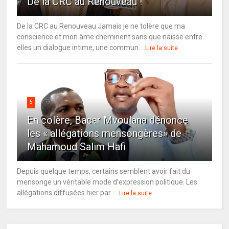
De la CRC au Renouveau !
De la CRC au Renouveau Jamais je ne tolère que ma
conscience et mon âme cheminent sans que naisse entre
elles un dialogue intime, une commun...
Lire la suite
5
En colère, Bacar Mvoulana dénonce
les « allégations mensongères» de
Mahamoud Salim Hafi
Depuis quelque temps, certains semblent avoir fait du
mensonge un véritable mode d’expression politique. Les
allégations diffusées hier par ...
Lire la suite