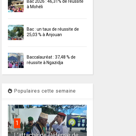
Bac 2026 : 46,31% de réussite
à Mohéli
Bac : un taux de réussite de
25,03 % à Anjouan
Baccalauréat : 37,48 % de
réussite à Ngazidja
Populaires cette semaine
1
L'attaché de Défense de