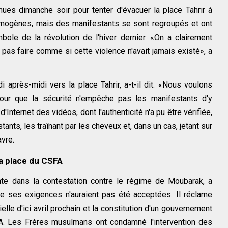
enues dimanche soir pour tenter d'évacuer la place Tahrir à
mogènes, mais des manifestants se sont regroupés et ont
ole de la révolution de l'hiver dernier. «On a clairement
a pas faire comme si cette violence n'avait jamais existé», a
 après-midi vers la place Tahrir, a-t-il dit. «Nous voulons
pour que la sécurité n'empêche pas les manifestants d'y
'Internet des vidéos, dont l'authenticité n'a pu être vérifiée,
ants, les traînant par les cheveux et, dans un cas, jetant sur
vre.
la place du CSFA
nte dans la contestation contre le régime de Moubarak, a
 que ses exigences n'auraient pas été acceptées. Il réclame
lle d'ici avril prochain et la constitution d'un gouvernement
FA. Les Frères musulmans ont condamné l'intervention des