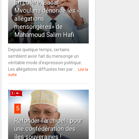
En colère, Bacar
Mvoulana dénonce les «
allégations
mensongères» de
Mahamoud Salim Hafi
Depuis quelque temps, certains
semblent avoir fait du mensonge un
véritable mode d’expression politique.
Les allégations diffusées hier par ...
Lire la
suite
5
Refonder l’archipel : pour
une confédération des
îles souveraines !