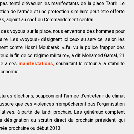
t pas tenté d'évacuer les manifestants de la place Tahrir. Le
tion de l'armée et une protection similaire peut être offerte
bas, adjoint au chef du Commandement central.
s des voyous sur la place, nous enverrons des hommes pour
itaire. Les «voyous» désignent ici ceux au service, selon les
nt contre Hosni Moubarak. «J'ai vu la police frapper des
eux la fin de ce régime militaire», a dit Mohamed Gamal, 21
sée à ces
manifestations
, souhaitant le retour à la stabilité
'économie.
utures élections, soupçonnent l'armée d'entretenir de climat
e assure que ces violences n'empêcheront pas l'organisation
atives, à partir de lundi prochain. Les généraux comptent
la désignation au scrutin direct du prochain président, qui
'année prochaine ou début 2013.