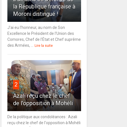
la République française à
Moroni distingué !
J'ai eu l'honneur, au nom de Son
Excellence le Président de l'Union des
Comores, Chef de l'État et Chef suprême
des Armées, ...
Lire la suite
2
Azali reçu chez le chef
de l'opposition à Mohéli
De la politique aux condoléances : Azali
reçu chez le chef de l'opposition à Mohéli