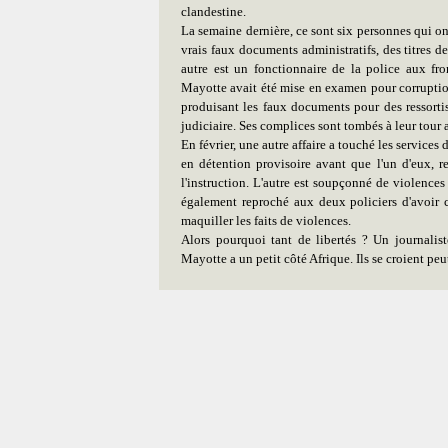
clandestine.
La semaine dernière, ce sont six personnes qui on
vrais faux documents administratifs, des titres d
autre est un fonctionnaire de la police aux fro
Mayotte avait été mise en examen pour corruption
produisant les faux documents pour des ressortis
judiciaire. Ses complices sont tombés à leur tour 
En février, une autre affaire a touché les servic
en détention provisoire avant que l'un d'eux, r
l'instruction. L'autre est soupçonné de violences
également reproché aux deux policiers d'avoir
maquiller les faits de violences.
Alors pourquoi tant de libertés ? Un journalis
Mayotte a un petit côté Afrique. Ils se croient p