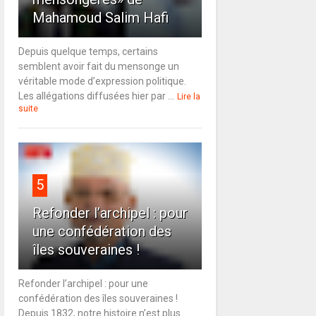
Mahamoud Salim Hafi
Depuis quelque temps, certains
semblent avoir fait du mensonge un
véritable mode d’expression politique.
Les allégations diffusées hier par ...
Lire la
suite
5
Refonder l’archipel : pour
une confédération des
îles souveraines !
Refonder l’archipel : pour une
confédération des îles souveraines !
Depuis 1832, notre histoire n’est plus