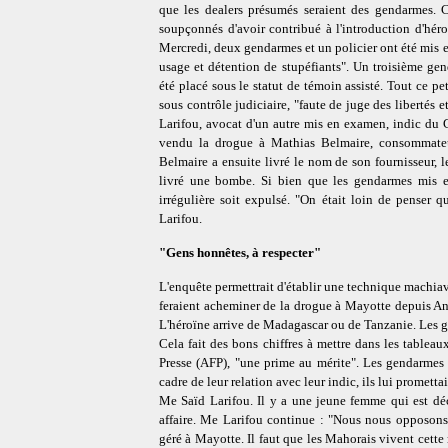
que les dealers présumés seraient des gendarmes. C'
soupçonnés d'avoir contribué à l'introduction d'hé
Mercredi, deux gendarmes et un policier ont été mis 
usage et détention de stupéfiants". Un troisième g
été placé sous le statut de témoin assisté. Tout ce pe
sous contrôle judiciaire, "faute de juge des libertés
Larifou, avocat d'un autre mis en examen, indic du G
vendu la drogue à Mathias Belmaire, consommateu
Belmaire a ensuite livré le nom de son fournisseur, le 
livré une bombe. Si bien que les gendarmes mis e
irrégulière soit expulsé. "On était loin de penser 
Larifou.
"Gens honnêtes, à respecter"
L'enquête permettrait d'établir une technique machiav
feraient acheminer de la drogue à Mayotte depuis An
L'héroïne arrive de Madagascar ou de Tanzanie. Les g
Cela fait des bons chiffres à mettre dans les tablea
Presse (AFP), "une prime au mérite". Les gendarmes 
cadre de leur relation avec leur indic, ils lui promett
Me Saïd Larifou. Il y a une jeune femme qui est décé
affaire. Me Larifou continue : "Nous nous opposons 
géré à Mayotte. Il faut que les Mahorais vivent cette 