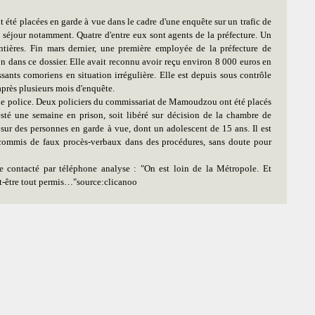
t été placées en garde à vue dans le cadre d'une enquête sur un trafic de
e séjour notamment. Quatre d'entre eux sont agents de la préfecture. Un
ntières. Fin mars dernier, une première employée de la préfecture de
 dans ce dossier. Elle avait reconnu avoir reçu environ 8 000 euros en
sants comoriens en situation irrégulière. Elle est depuis sous contrôle
après plusieurs mois d'enquête.
es de police. Deux policiers du commissariat de Mamoudzou ont été placés
esté une semaine en prison, soit libéré sur décision de la chambre de
 sur des personnes en garde à vue, dont un adolescent de 15 ans. Il est
 commis de faux procès-verbaux dans des procédures, sans doute pour
te contacté par téléphone analyse : "On est loin de la Métropole. Et
eut-être tout permis…"source:clicanoo