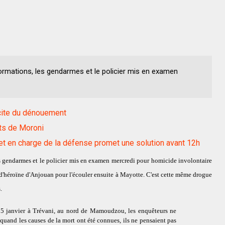
nformations, les gendarmes et le policier mis en examen
icite du dénouement
ts de Moroni
net en charge de la défense promet une solution avant 12h
 les gendarmes et le policier mis en examen mercredi pour homicide involontaire
kg d'héroïne d'Anjouan pour l'écouler ensuite à Mayotte. C'est cette même drogue
.
 15 janvier à Trévani, au nord de Mamoudzou, les enquêteurs ne
 quand les causes de la mort ont été connues, ils ne pensaient pas