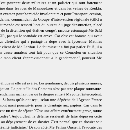
est pourtant deux militaires et un policier qui sont fortement
roïne dans les rues de Mamoudzou et dans les veines de Roukia.
en examen pour homicide involontaire et pour "transport, cession,
endarme, commandant du Groupe d'intervention régionale (GIR) a
tit monde est ressorti libre du bureau du juge d'instruction, placé
 et de la détention qui était en congé", raconte estomaqué Me Saïd
IR, par qui le scandale est arrivé. Car c'est cet homme qui avait
r d'héroïne qui a partagé la dope avec la lycéenne. Mathias
client de Me Larifou. Le fournisseur a fini par parler. Et là, il a
n cause auraient tout fait pour que ce Comorien en situation
que mon client s'approvisionnait à la gendarmerie", poursuit Me
élique si elle est avérée. Les gendarmes, depuis plusieurs années,
jouan. La petite île des Comores n'est pas une plaque tournante.
endarmes sachant par où la drogue entre à Mayotte l'interceptent.
ux. Si bons qu'ils ont reçu, selon une dépêche de l'Agence France
sont aussi poursuivis pour le chantage aux papiers. Car dans le
aient un titre de séjour. "C'est une affaire extrêmement grave, tonne
dée". Aujourd'hui, la défense essaierait de faire dépayser cette
au dépaysement de ce dossier. C'est normal que ce dossier soit
réalité judiciaire." De son côté, Me Fatima Ousseni, l'avocate des