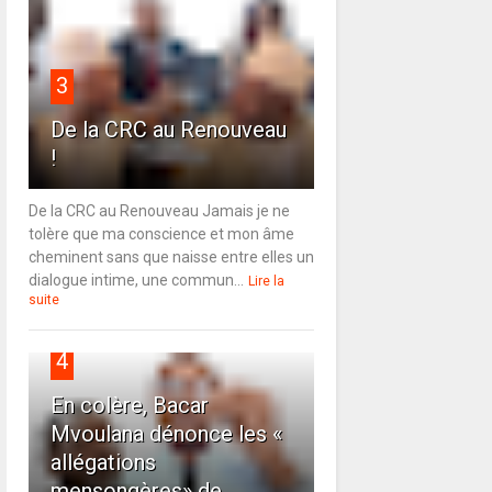
3
De la CRC au Renouveau
!
De la CRC au Renouveau Jamais je ne
tolère que ma conscience et mon âme
cheminent sans que naisse entre elles un
dialogue intime, une commun...
Lire la
suite
4
En colère, Bacar
Mvoulana dénonce les «
allégations
mensongères» de