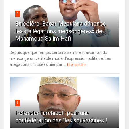
4
En colère, Bacar Mvoulana dénonce
les « allégations mensongères» de
Mahamoud Salim Hafi
Depuis quelque temps, certains semblent avoir fait du
mensonge un véritable mode d’expression politique. Les
allégations diffusées hier par ...
Lire la suite
5
Refonder l’archipel : pour une
confédération des îles souveraines !