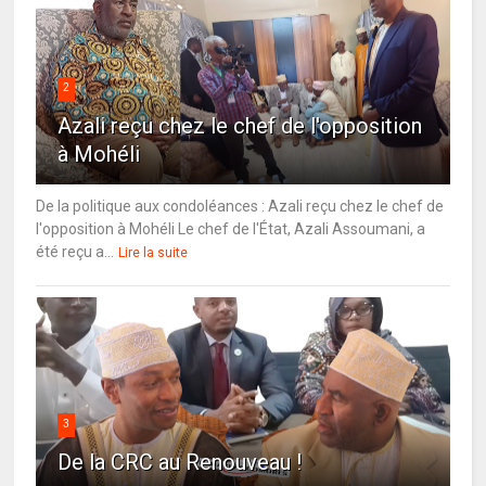
2
Azali reçu chez le chef de l'opposition
à Mohéli
De la politique aux condoléances : Azali reçu chez le chef de
l'opposition à Mohéli Le chef de l'État, Azali Assoumani, a
été reçu a...
Lire la suite
3
De la CRC au Renouveau !