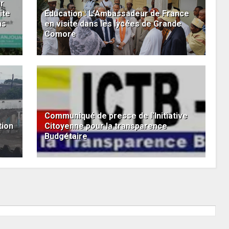
ur
ite
Education : L’Ambassadeur de France
ns
en visite dans les lycées de Grande
Comore
Communiqué de presse de l’Initiative
tion
Citoyenne pour la transparence
Budgétaire