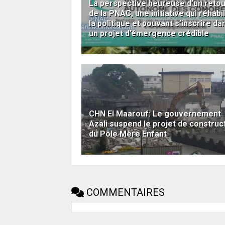
La perspective heureuse d’un reto
de la PNAC, une initiative qui réhabil
la politique et pouvant s’inscrire da
un projet d’émergence crédible
CHN El Maarouf: Le gouvernement
Azali suspend le projet de construc
du Pôle Mère Enfant
COMMENTAIRES