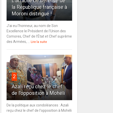
L'attaché de Défense de
la République française à
Moroni distingué !
J'ai eu l'honneur, au nom de Son
Excellence le Président de l'Union des
Comores, Chef de l'État et Chef suprême
des Armées, ...
Lire la suite
2
Azali reçu chez le chef
de l'opposition à Mohéli
De la politique aux condoléances : Azali
reçu chez le chef de l'opposition à Mohéli