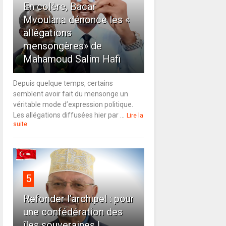
En colère, Bacar
Mvoulana dénonce les «
allégations
mensongères» de
Mahamoud Salim Hafi
Depuis quelque temps, certains
semblent avoir fait du mensonge un
véritable mode d’expression politique.
Les allégations diffusées hier par ...
Lire la
suite
5
Refonder l’archipel : pour
une confédération des
îles souveraines !