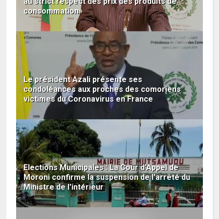
au strict respect des prix des produits de
consommation»
Le président Azali présente ses
condoléances aux proches des comoriens
victimes du Coronavirus en France
Elections Municipales : La Cour d’Appel de
Moroni confirme la suspension de l'arrêté du
Ministre de l'intérieur