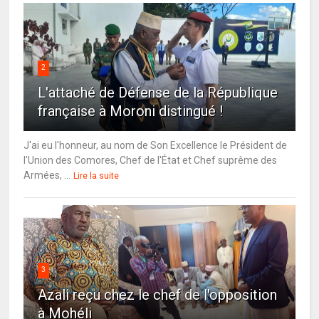
2
L'attaché de Défense de la République
française à Moroni distingué !
J'ai eu l'honneur, au nom de Son Excellence le Président de
l'Union des Comores, Chef de l'État et Chef suprême des
Armées, ...
Lire la suite
3
Azali reçu chez le chef de l'opposition
à Mohéli