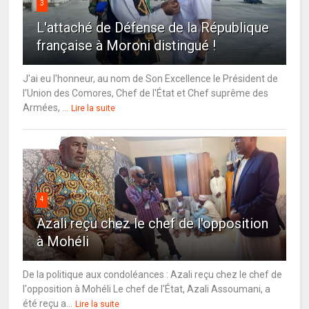
3
L'attaché de Défense de la République
française à Moroni distingué !
J'ai eu l'honneur, au nom de Son Excellence le Président de
l'Union des Comores, Chef de l'État et Chef suprême des
Armées, ...
Lire la suite
4
Azali reçu chez le chef de l'opposition
à Mohéli
De la politique aux condoléances : Azali reçu chez le chef de
l'opposition à Mohéli Le chef de l'État, Azali Assoumani, a
été reçu a...
Lire la suite