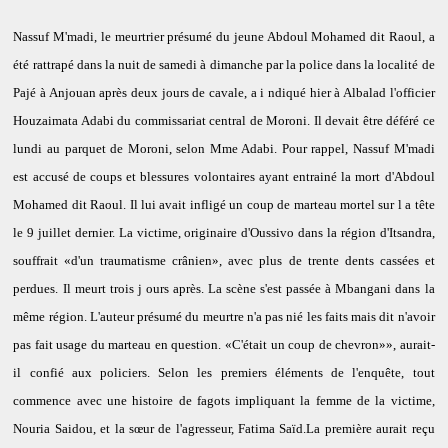
Nassuf M'madi, le meurtrier présumé du jeune Abdoul Mohamed dit Raoul, a
été rattrapé dans la nuit de samedi à dimanche par la police dans la localité de
Pajé à Anjouan après deux jours de cavale, a i ndiqué hier à Albalad l'officier
Houzaimata Adabi du commissariat central de Moroni. Il devait être déféré ce
lundi au parquet de Moroni, selon Mme Adabi. Pour rappel, Nassuf M'madi
est accusé de coups et blessures volontaires ayant entrainé la mort d'Abdoul
Mohamed dit Raoul. Il lui avait infligé un coup de marteau mortel sur l a tête
le 9 juillet dernier. La victime, originaire d'Oussivo dans la région d'Itsandra,
souffrait «d'un traumatisme crânien», avec plus de trente dents cassées et
perdues. Il meurt trois j ours après. La scène s'est passée à Mbangani dans la
même région. L'auteur présumé du meurtre n'a pas nié les faits mais dit n'avoir
pas fait usage du marteau en question. «C'était un coup de chevron»», aurait-
il confié aux policiers. Selon les premiers éléments de l'enquête, tout
commence avec une histoire de fagots impliquant la femme de la victime,
Nouria Saidou, et la sœur de l'agresseur, Fatima Saïd.La première aurait reçu