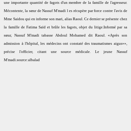
une importante quantité de fagots d'un membre de la famille de l'agresseur.
Mécontente, la sœur de Nassuf M'madi l es récupère par force contre l'avis de
Mme Saidou qui en informe son mari, alias Raoul. Ce dernier se présente chez
la famille de Fatima Saïd et brûle les fagots, objet du litige.Informé par sa
sœur, Nassuf M'madi tabasse Abdoul Mohamed dit Raoul. «Après son
admission à l'hôpital, les médecins ont constaté des traumatismes aigus»»,
précise l'officier, citant une source médicale. Le jeune Nassuf
M'madi.source:albalad