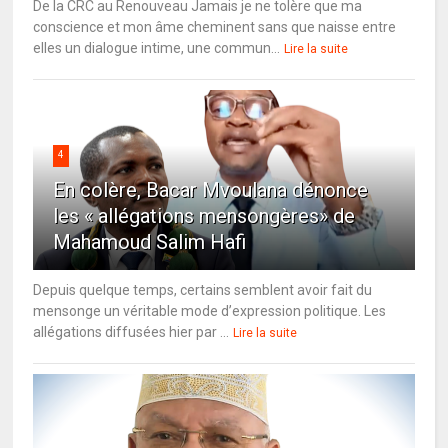
De la CRC au Renouveau Jamais je ne tolère que ma
conscience et mon âme cheminent sans que naisse entre
elles un dialogue intime, une commun...
Lire la suite
4
En colère, Bacar Mvoulana dénonce
les « allégations mensongères» de
Mahamoud Salim Hafi
Depuis quelque temps, certains semblent avoir fait du
mensonge un véritable mode d’expression politique. Les
allégations diffusées hier par ...
Lire la suite