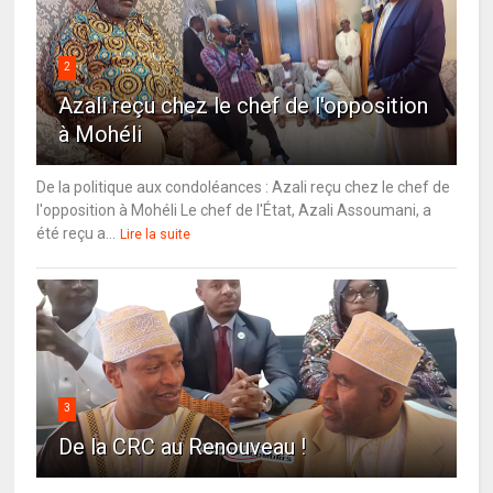
2
Azali reçu chez le chef de l'opposition
à Mohéli
De la politique aux condoléances : Azali reçu chez le chef de
l'opposition à Mohéli Le chef de l'État, Azali Assoumani, a
été reçu a...
Lire la suite
3
De la CRC au Renouveau !