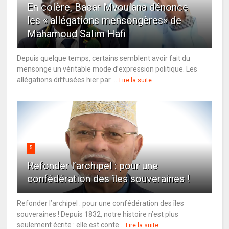
En colère, Bacar Mvoulana dénonce
les « allégations mensongères» de
Mahamoud Salim Hafi
Depuis quelque temps, certains semblent avoir fait du
mensonge un véritable mode d’expression politique. Les
allégations diffusées hier par ...
Lire la suite
5
Refonder l’archipel : pour une
confédération des îles souveraines !
Refonder l’archipel : pour une confédération des îles
souveraines ! Depuis 1832, notre histoire n’est plus
seulement écrite : elle est conte...
Lire la suite