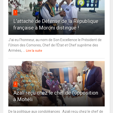
1
L'attaché de Défense de la République
française à Moroni distingué !
J'ai eu l'honneur, au nom de Son Excellence le Président de
l'Union des Comores, Chef de l'État et Chef suprême des
Armées, ...
Lire la suite
2
Azali reçu chez le chef de l'opposition
à Mohéli
De la politique aux condoléances : Azali reçu chez le chef de