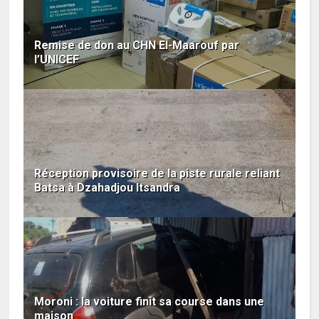
Remise de don au CHN El-Maarouf par
l’UNICEF
Réception provisoire de la piste rurale reliant
Batsa à Dzahadjou Itsandra
Moroni : la voiture finit sa course dans une
maison