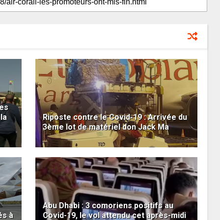
les
la
Riposte contre le Covid-19 : Arrivée du
3ème lot de matériel don Jack Ma
Abu Dhabi : 3 comoriens positifs au
és à
Covid-19, le vol attendu cet après-midi