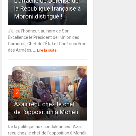
L'attaché de Défense de
la République française à
Moroni distingué !
J'ai eu l'honneur, au nom de Son
Excellence le Président de l'Union des
Comores, Chef de l'État et Chef suprême
des Armées, ...
Lire la suite
2
Azali reçu chez le chef
de l'opposition à Mohéli
De la politique aux condoléances : Azali
reçu chez le chef de l'opposition à Mohéli