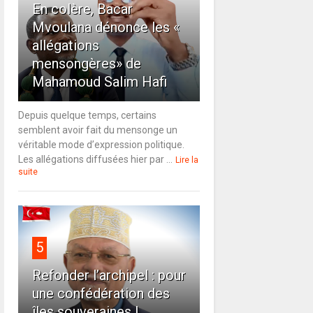
En colère, Bacar
Mvoulana dénonce les «
allégations
mensongères» de
Mahamoud Salim Hafi
Depuis quelque temps, certains
semblent avoir fait du mensonge un
véritable mode d’expression politique.
Les allégations diffusées hier par ...
Lire la
suite
5
Refonder l’archipel : pour
une confédération des
îles souveraines !